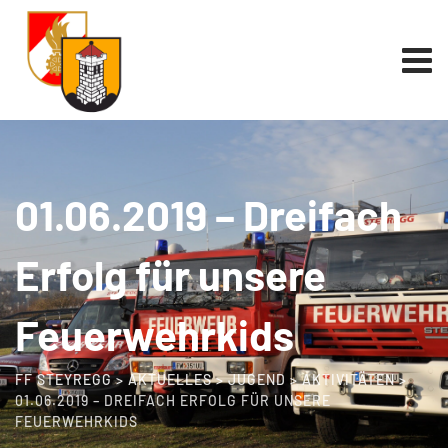
01.06.2019 – Dreifach
Erfolg für unsere
Feuerwehrkids
FF STEYREGG
>
AKTUELLES
>
JUGEND
>
AKTIVITÄTEN
>
01.06.2019 – DREIFACH ERFOLG FÜR UNSERE
FEUERWEHRKIDS