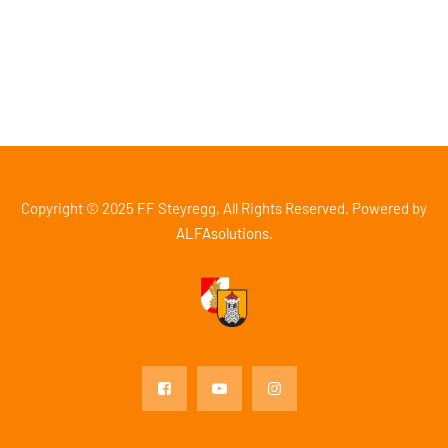
Raiffeisenbank Perg, IBAN: AT95 3477 7800 0572 1840
Sparkasse Steyregg, IBAN: AT40 2032 0016 0000 2826
Copyright © 2025 FF Steyregg, All Rights Reserved. Powered by
ALFAsolutions
.