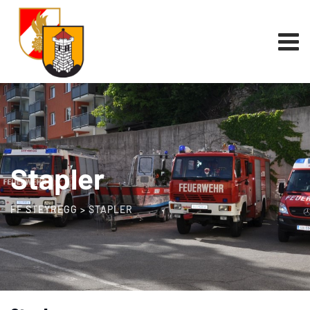
Stapler
FF STEYREGG
>
STAPLER