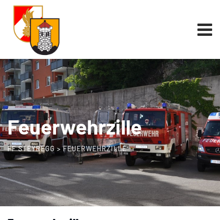
Feuerwehrzille
FF STEYREGG
>
FEUERWEHRZILLE