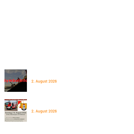
Einsatzgebiet
Spenden
ÖBFV
OÖLFV
BFK
Gemeinde Steyregg
Aktuelles
02.06.2026 – Baum auf Straße
2. August 2026
16.08.2026 – Frühschoppen 2026
2. August 2026