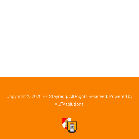
Spendenverbindung
Raiffeisenbank Perg, IBAN: AT95 3477 7800 0572 1840
Sparkasse Steyregg, IBAN: AT40 2032 0016 0000 2826
Copyright © 2025 FF Steyregg, All Rights Reserved. Powered by
ALFAsolutions
.