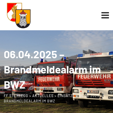
06.04.2025 –
Brandmeldealarm im
BWZ
FF STEYREGG
>
AKTUELLES
>
EINSÄTZE
>
06.04.2025 –
BRANDMELDEALARM IM BWZ