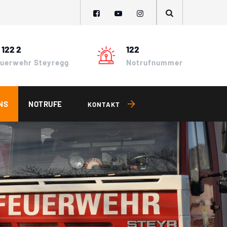
 122 2
122
Feuerwehr Steyregg
Notrufnummer
NS
NOTRUFE
KONTAKT