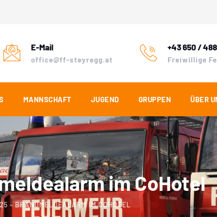
E-Mail
+43 650 / 488
office@ff-steyregg.at
Freiwillige 
S
MANNSCHAFT
JUGEND
GRUPPEN
ÜBER U
dmeldealarm im CoHotel
025 – BRANDMELDEALARM IM COHOTEL