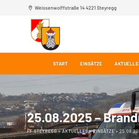
Weissenwolffstraße 14 4221 Steyregg
START
EINSÄTZE
AKTUELLE
25.08.2025 – Bran
FF STEYREGG
>
AKTUELLES
>
EINSÄTZE
>
25.08.2