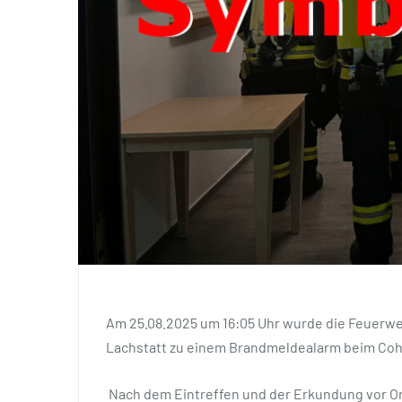
Am 25.08.2025 um 16:05 Uhr wurde die Feuerw
Lachstatt zu einem Brandmeldealarm beim Coho
Nach dem Eintreffen und der Erkundung vor Ort 