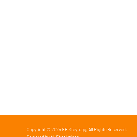
Menü
Informa
Impressum
Konta
Haftungsausschluss
Aktuel
Cookie-Richtlinie
Einsat
Datenschutzerklärung
ÖBFV
BFK
Copyright © 2025 FF Steyregg, All Rights Reserved.