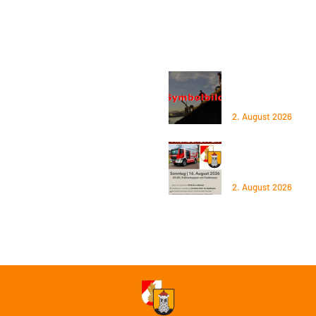
tion
Aktuelles
kt
Mitglied werden
02.06.2026 – Baum
Straße
les
Standort
2. August 2026
zgebiet
Spenden
16.08.2026 – Früh
OÖLFV
2026
2. August 2026
Gemeinde
Steyregg