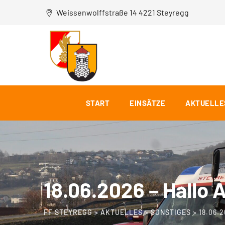
Weissenwolffstraße 14 4221 Steyregg
START
EINSÄTZE
AKTUELLE
18.06.2026 – Hallo 
FF STEYREGG
>
AKTUELLES
>
SONSTIGES
>
18.06.