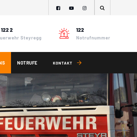
 122 2
122
Feuerwehr Steyregg
Notrufnummer
NS
NOTRUFE
KONTAKT