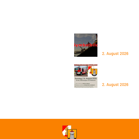
tion
Aktuelles
kt
Mitglied werden
02.06.2026 – Baum
Straße
les
Standort
2. August 2026
zgebiet
Spenden
16.08.2026 – Früh
OÖLFV
2026
2. August 2026
Gemeinde
Steyregg