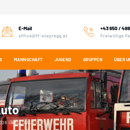
E-Mail
+43 650 / 488
office@ff-steyregg.at
Freiwillige 
S
MANNSCHAFT
JUGEND
GRUPPEN
ÜBER U
Auto
2026 – HALLO AUTO