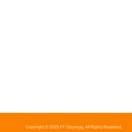
Menü
Informa
Impressum
Konta
Haftungsausschluss
Aktuel
Cookie-Richtlinie
Einsat
Datenschutzerklärung
ÖBFV
BFK
Copyright © 2025 FF Steyregg, All Rights Reserved.