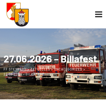
27.06.2026 – Billafest
FF STEYREGG
>
AKTUELLES
>
UNCATEGORIZED
>
27.06.2026 – BILLAFEST