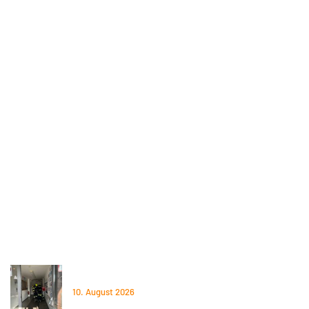
Information
Kontakt
Mitglied werden
Aktuelles
Standort
Einsatzgebiet
Spenden
ÖBFV
OÖLFV
BFK
Gemeinde Steyregg
Aktuelles
10.08.2026 – Brandmeldealarm im CoHotel
10. August 2026